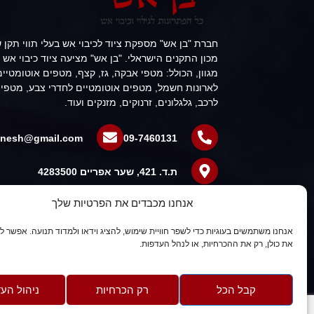
חברת "בן אש" מספקת ציוד לכיבוי אש בעלי תווי תקן 
מכון התקנים הישראלי. "בן אש" מציעה ציוד כיבוי אש
מגוון, הכולל: מטפי אבקה, גז, קצף, מטפים אוטומטיים
לארונות חשמל, מטפים אוטומטיים לחדרי צבע, מטפי
לרכב, גלגלונים, זרנוקים, מזנקים ועוד.
benesh@gmail.com
09-7460131
ת.ד. 421, שער אפריים 4283500
אנחנו מכבדים את הפרטיות שלך
אנחנו משתמשים בעוגיות כדי לשפר חוויית שימוש, להציג וידאו ולמדוד תנועה. אפשר ל
את כולן, רק את ההכרחיות, או לנהל העדפות.
קבל הכל
רק הכרחיות
ניהול הע