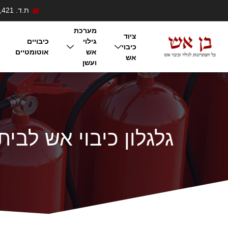
ת.ד. 421, שער אפריים 4283500 , ישראל
מערכת
ציוד
גילוי
כיבויים
כיבוי
אש
אוטומטיים
אש
ועשן
גלגלון כיבוי אש לבית