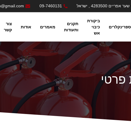
sh@gmail.com
09-7460131
ביקורת
תקנים
צור
ספרינקלרים
כיבוי
מאמרים
אודות
ותעודות
קשר
אש
 פרטי