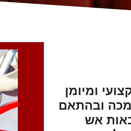
צועי ומיומן
מכה ובהתאם
באות אש