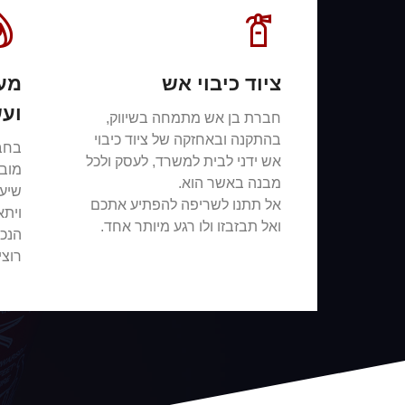
ציוד כיבוי אש
מער
ועש
חברת בן אש מתמחה בשיווק,
בהתקנה ובאחזקה של ציוד כיבוי
בחב
אש ידני לבית למשרד, לעסק ולכל
מובי
מבנה באשר הוא.
שיער
אל תתנו לשריפה להפתיע אתכם
ויתא
ואל תבזבזו ולו רגע מיותר אחד.
הנכו
רוצי
צור קשר
צור