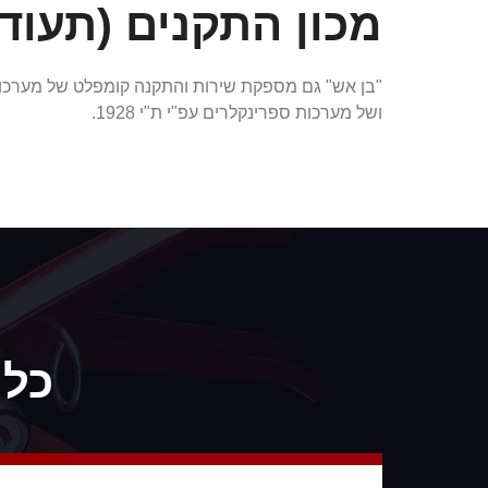
מכון התקנים (תעודה מס'
ושל מערכות ספרינקלרים עפ"י ת"י 1928.
כל 