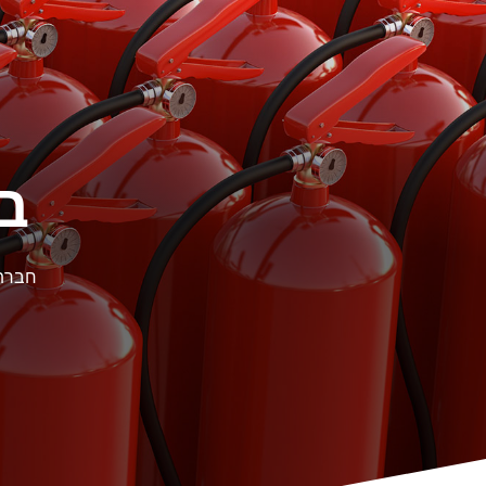
בן
חברת 