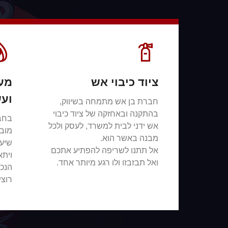
ציוד כיבוי אש
מער
ועש
חברת בן אש מתמחה בשיווק,
בהתקנה ובאחזקה של ציוד כיבוי
בחב
אש ידני לבית למשרד, לעסק ולכל
מובי
מבנה באשר הוא.
שיער
אל תתנו לשריפה להפתיע אתכם
ויתא
ואל תבזבזו ולו רגע מיותר אחד.
הנכו
רוצי
צור קשר
צור