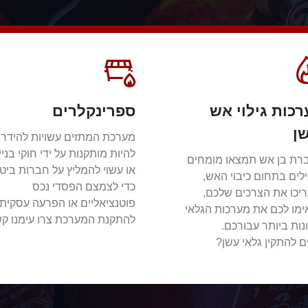
כות גילוי אש
ספרינקלרים
ן
מערכת המתזים עשויות להידר
להיות מותקנות על ידי חוקי בניי
רת בן אש תמצאו מומחים
או עשוי להמליץ ​​על חברות ביט
לים בתחום כיבוי האש,
כדי לצמצם הפסדי נכס
יכו את הצרכים שלכם,
פוטנציאליים או הפרעה עסקית.
ימו לכם את מערכות הגלאי
להתקנת המערכת צרו עימנו קש
נות ביותר עבורכם.
ם להתקין גלאי עשן?
צור קשר
 קשר