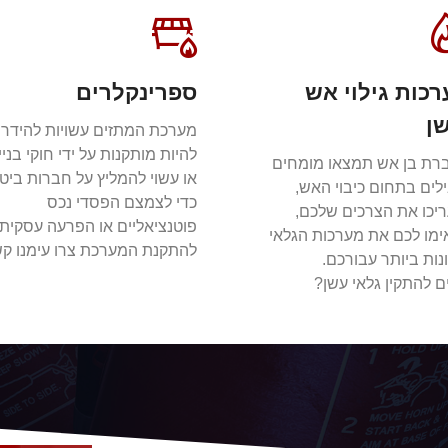
כות גילוי אש
ספרינקלרים
ן
מערכת המתזים עשויות להידר
להיות מותקנות על ידי חוקי בניי
רת בן אש תמצאו מומחים
או עשוי להמליץ ​​על חברות ביט
לים בתחום כיבוי האש,
כדי לצמצם הפסדי נכס
יכו את הצרכים שלכם,
פוטנציאליים או הפרעה עסקית.
ימו לכם את מערכות הגלאי
להתקנת המערכת צרו עימנו קש
נות ביותר עבורכם.
ם להתקין גלאי עשן?
צור קשר
 קשר