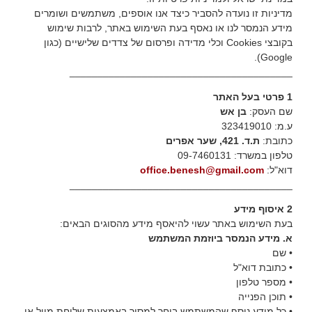
מדיניות זו נועדה להסביר כיצד אנו אוספים, משתמשים ושומרים
מידע הנמסר לנו או נאסף בעת השימוש באתר, לרבות שימוש
בקובצי Cookies וכלי מדידה ופרסום של צדדים שלישיים (כגון
Google).
________________________________________
1 פרטי בעל האתר
שם העסק:
בן אש
ע.מ: 323419010
כתובת:
ת.ד. 421, שער אפרים
טלפון במשרד: 09-7460131
דוא"ל:
office.benesh@gmail.com
________________________________________
2 איסוף מידע
בעת השימוש באתר עשוי להיאסף מידע מהסוגים הבאים:
א. מידע הנמסר ביוזמת המשתמש
• שם
• כתובת דוא"ל
• מספר טלפון
• תוכן הפנייה
• כל מידע נוסף שהמשתמש בוחר למסור באמצעות שליחת מייל או