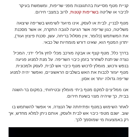
קניית מטף מסייעת בהתגוננות מפני שריפות, ומשמשת בעיקר
לכיבוי או שליטה
בשריפות קטנות,
לרוב במצבי חירום.
מטף לבניין, לבית או לעסק, אינו מיועד לשימוש בשריפה שיצאה
משליטה, כגון שריפה אשר הגיעה לגובה התקרה, או אשר מסכנת
את המשתמש (כלומר, אין מסלול בריחה, עשן, סכנת פיצוץ ועוד),
יתרון המטף הוא, שאינו דורש מומחיות של כבאי.
בדרך כלל, מטף קצף או אבקה מורכב מכלי לחץ גלילי ידני, המכיל
נצרה שניתנת לשחרור בזמן כיבוי השריפה. על מנת למנוע פגיעה
בנפש ורכוש, מומלץ לרכוש מטף כיבוי אש לבית, לעסק ולמכונית.
מטף יעזור לכבות את האש בשלבים הראשוניים, ואפשר יהיה למנוע
שריפה גדולה יותר או אסון.
אנו ממליצים למקם מטף ביתי מומלץ ובטיחותי, במקום בר-השגה
בבית, כך שיהיה מצוי בשעת חירום.
לאחר השימוש במטף ופתיחתה של הנצרה, אי אפשר להשתמש בו
שוב. ישנם מטפי כיבוי אש לבית ולעסק, אותם ניתן למלא מחדש, אך
רק באמצעות מי שמוסמך לכך.