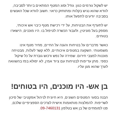
יש לשקול גורמים כגון: גודל וסוג המטף המתאים ביותר לסביבה,
לוודא שהוא נגיש בקלות ומתוחזק כראוי. חשוב לוודא שכל האנשים
בסביבה יודעים לתפעל אותו.
יש לתעדף את הבטיחות, על ידי רכישת מטף כיבוי אש איכותי,
מספק בעל מוניטין, ולעבור הכשרה לטיפול בו. היו מוכנים, הישארו
בטוחים.
כאשר מדברים על בטיחות והגנה על החיים, מחיר מטף אינו
משמעותי. השקעה במטפים איכותיים, ללא קשר לעלות, מבטיחה
מוכנות למצבי חירום. שמירה על נפש ורכוש גוברת על כל שיקול
כספי. מתן עדיפות לבטיחות עם ציוד אמין, לא יסולא בפז בהשוואה
לערך שהוא מגן עליו.
בן אש- היו מוכנים, היו בטוחים!
הבנה בסוגי המטפים השונים, היא חיונית לניהול אפקטיבי של סיכון
לשריפות. להמלצות מותאמות אישית לצרכים הספציפיים שלכם,
פנו למומחים של בן אש בטלפון
09-7460131
.