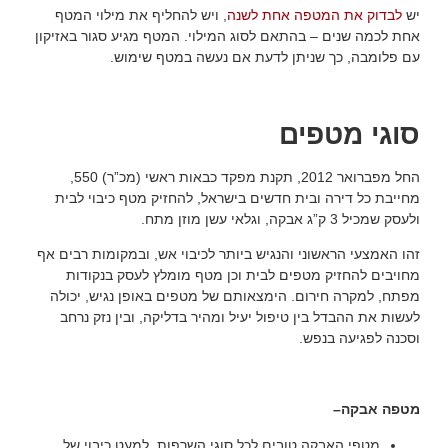
יש
לבדוק את המטפה אחת לשנה
, ויש להחליף את מילוי המטף
אחת לכמה שנים – בהתאם לסוג המילוי. המטף מגיע סגור באזיקון
עם פלומבה, כך שניתן לדעת אם נעשה במטף שימוש.
סוגי מטפים
החל מפברואר 2012, תקנת מפקד כבאות ראשי (מכ”ר) 550,
מחייבת כל דירה ובית חדשים בישראל, להחזיק מטף כיבוי לבית
ולעסק שמכיל 3 ק”ג אבקה, וגלאי עשן מוזן מתח.
זהו האמצעי הראשוני והנגיש ביותר לכיבוי אש, ובמקומות רבים אף
מחויבים להחזיק מטפים לבית וכן מטף מומלץ לעסק בנקודות
מפתח, למקרה חירום. הימצאותם של מטפים באופן נגיש, יכולה
לעשות את ההבדל בין טיפול יעיל ומהיר בדליקה, ובין נזק נרחב
וסכנה לפגיעה בנפש.
מטפה אבקה–
מטפי האבקה טובים לכל סוגי השרפות, למעט כיבוי של