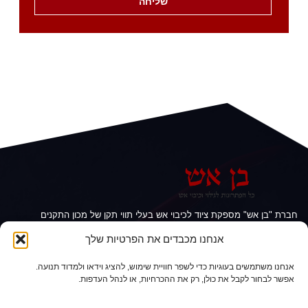
שליחה
חברת "בן אש" מספקת ציוד לכיבוי אש בעלי תווי תקן של מכון התקנים
הישראלי. "בן אש" מציעה ציוד כיבוי אש מגוון, הכולל: מטפי אבקה, גז,
אנחנו מכבדים את הפרטיות שלך
קצף, מטפים אוטומטיים לארונות חשמל, מטפים אוטומטיים לחדרי
צבע, מטפים לרכב, גלגלונים, זרנוקים, מזנקים ועוד.
אנחנו משתמשים בעוגיות כדי לשפר חוויית שימוש, להציג וידאו ולמדוד תנועה.
אפשר לבחור לקבל את כולן, רק את ההכרחיות, או לנהל העדפות.
09-7460131
office.benesh@gmail.com