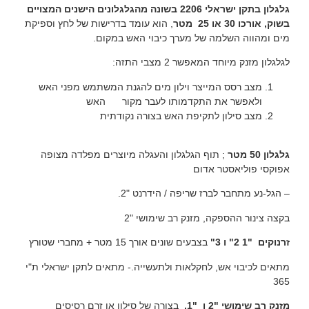
גלגלון בתקן ישראלי 2206 בשונה מהגלגלונים הישנים המצויים
בשוק, אורכו 30 או 25 מטר
, הוא עומד בדרישות של לחץ וספיקת
מים ומהווה השלמה של מערך כיבוי האש במקום.
לגלגלון מזנק מיוחד המאפשר 2 מצבי התזה:
מצב רסס המייצר וילון מים להגנת המשתמש מפני האש
ולאפשר את התקדמותו לעבר מקור האש
מצב סילון לתקיפת האש בצורה נקודתית
גלגלון 50 מטר
; תוף הגלגלון והעגלה מיוצרים מפלדה מצופה
אפוקסי פוליאסטר אדום
– הגל-נע מתחבר לברז שריפה / הידרנט "2.
בקצה צינור ההספקה, מזנק רב שימושי "2
זרנוקים "1 2" ו 3"
בצבעים שונים אורך 15 מטר + מחברי שטורץ
מתאים לכיבוי אש, לחקלאות ולתעשייה.- מתאים לתקן ישראלי ת"י
365
מזנק רב שימושי "2 ו "1,
בצורה של סילון או זרם רסיסים