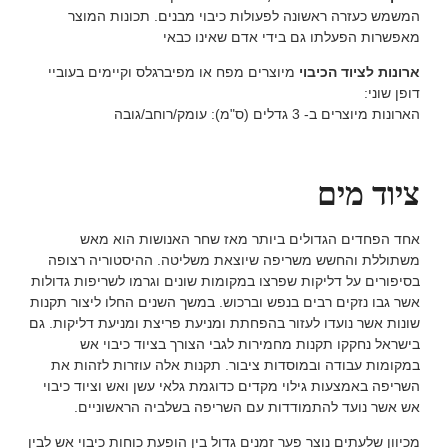
המשמש כעזרה ראשונה לפעולות כיבוי מבנים. תכונות המוצר
מאפשרות הפעלתו גם בידי אדם שאינו כבאי
ארונות לציוד הכיבוי
מיוצרים מפח או מפיברגלס וקיימים בעוביי
דופן שוני:
הארונות מיוצרים ב- 3 גדלים (ס"מ): עומק/רוחב/גובה
ציוד מים
אחד הפחדים הגדולים ביותר מאז שחר האנושות הוא מאש
משתוללת והחשש משריפה שיוצאת משליטה. ההיסטוריה רצופה
בסיפורים על דליקות שפרצו במקומות שונים וגרמו לשריפות גדולות
אשר גבו נזקים רבים בנפש וברכוש. במשך השנים החלו ליצור תקנות
שונות אשר נועדו לעזור בהפחתת ומניעת פריצת ומניעת דליקות. גם
בישראל נחקקו תקנות מחמירות לגבי הצורך בציוד כיבוי אש
במקומות עבודה ובמוסדות ציבור. תקנות אלה עוזרות לזהות את
השריפה באמצעות גילוי מקדים כדוגמת גלאי עשן ואש וציוד כיבוי
אש אשר נועד להתמודדות עם השריפה בשלביה הראשוניים.
מכיוון שלעתים נוצר פער זמנים גדול בין הופעת כוחות כיבוי אש לבין