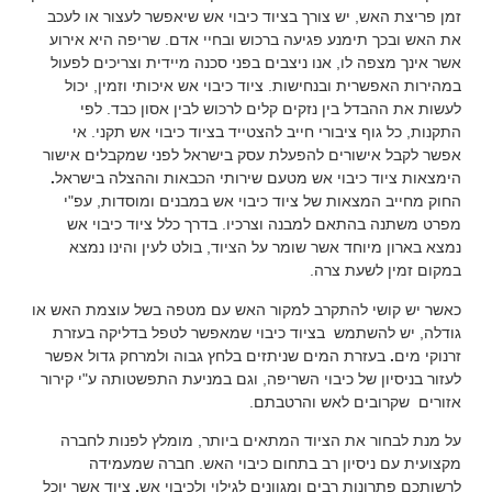
זמן פריצת האש, יש צורך בציוד כיבוי אש שיאפשר לעצור או לעכב
את האש ובכך תימנע פגיעה ברכוש ובחיי אדם. שריפה היא אירוע
אשר אינך מצפה לו, אנו ניצבים בפני סכנה מיידית וצריכים לפעול
במהירות האפשרית ובנחישות. ציוד כיבוי אש איכותי וזמין, יכול
לעשות את ההבדל בין נזקים קלים לרכוש לבין אסון כבד. לפי
התקנות, כל גוף ציבורי חייב להצטייד בציוד כיבוי אש תקני. אי
אפשר לקבל אישורים להפעלת עסק בישראל לפני שמקבלים אישור
הימצאות ציוד כיבוי אש מטעם שירותי הכבאות וההצלה בישראל
.
החוק מחייב המצאות של ציוד כיבוי אש במבנים ומוסדות, עפ"י
מפרט משתנה בהתאם למבנה וצרכיו. בדרך כלל ציוד כיבוי אש
נמצא בארון מיוחד אשר שומר על הציוד, בולט לעין והינו נמצא
במקום זמין לשעת צרה.
כאשר יש קושי להתקרב למקור האש עם מטפה בשל עוצמת האש או
גודלה, יש להשתמש בציוד כיבוי שמאפשר לטפל בדליקה בעזרת
זרנוקי מים
.
בעזרת המים שניתזים בלחץ גבוה ולמרחק גדול אפשר
לעזור בניסיון של כיבוי השריפה, וגם במניעת התפשטותה ע"י קירור
אזורים שקרובים לאש והרטבתם.
על מנת לבחור את הציוד המתאים ביותר, מומלץ לפנות לחברה
מקצועית עם ניסיון רב בתחום כיבוי האש. חברה שמעמידה
לרשותכם פתרונות רבים ומגוונים לגילוי ולכיבוי אש
.
ציוד אשר יוכל