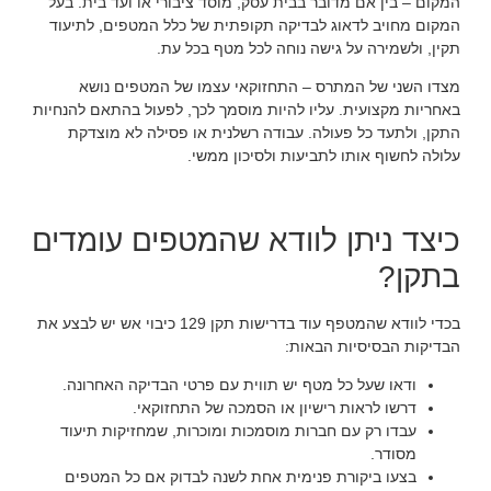
המקום – בין אם מדובר בבית עסק, מוסד ציבורי או ועד בית. בעל
המקום מחויב לדאוג לבדיקה תקופתית של כלל המטפים, לתיעוד
תקין, ולשמירה על גישה נוחה לכל מטף בכל עת.
מצדו השני של המתרס – התחזוקאי עצמו של המטפים נושא
באחריות מקצועית. עליו להיות מוסמך לכך, לפעול בהתאם להנחיות
התקן, ולתעד כל פעולה. עבודה רשלנית או פסילה לא מוצדקת
עלולה לחשוף אותו לתביעות ולסיכון ממשי.
כיצד ניתן לוודא שהמטפים עומדים
בתקן?
בכדי לוודא שהמטפף עוד בדרישות תקן 129 כיבוי אש יש לבצע את
הבדיקות הבסיסיות הבאות:
ודאו שעל כל מטף יש תווית עם פרטי הבדיקה האחרונה.
דרשו לראות רישיון או הסמכה של התחזוקאי.
עבדו רק עם חברות מוסמכות ומוכרות, שמחזיקות תיעוד
מסודר.
בצעו ביקורת פנימית אחת לשנה לבדוק אם כל המטפים