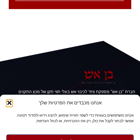
חברת "בן אש" מספקת ציוד לכיבוי אש בעלי תווי תקן של מכון התקנים
הישראלי. "בן אש" מציעה ציוד כיבוי אש מגוון, הכולל: מטפי אבקה, גז,
אנחנו מכבדים את הפרטיות שלך
קצף, מטפים אוטומטיים לארונות חשמל, מטפים אוטומטיים לחדרי
צבע, מטפים לרכב, גלגלונים, זרנוקים, מזנקים ועוד.
אנחנו משתמשים בעוגיות כדי לשפר חוויית שימוש, להציג וידאו ולמדוד תנועה.
אפשר לבחור לקבל את כולן, רק את ההכרחיות, או לנהל העדפות.
09-7460131
office.benesh@gmail.com