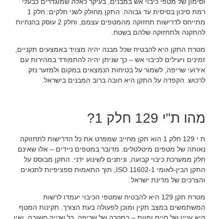
וסימון של מטפי כיבוי אש במבנים, בעיקר כאלה שמוגדרים כבעלי
רמת סיכון בסיסית עד גבוהה. התקן מחולק לשני חלקים: חלק 1
מתייחס לדרישות תחזוקה מהמטפים עצמם, וחלק 2 עוסק בהנחיות
להתקנה ולתחזוקה שלהם בשטח.
מטרת התקן היא להבטיח שכל מבנה יהיה מצויד באמצעים תקניים,
זמינים ויעילים לכיבוי אש – כך שניתן יהיה להתמודד במהירות עם
אירועי שריפה, לשמור על בטיחות הנמצאים במקום ולמזער נזק
לרכוש. הקפדה על התקן היא חובה ברוב המבנים בישראל.
מהו ת"י 129 חלק 1?
ת י 129 חלק 1 הוא תקן מחייב שמפרט את כל הדרישות לתחזוקה
נאותה של מטפים מיטלטלים. מדובר במטפים ניידים – אלו שאינם
חלק ממערכת כיבוי קבועה, וניתנים לשינוע ידני. התקן מבוסס על
התקן הבין-לאומי ISO 11602-1, תוך התאמות ספציפיות לתנאים
והצרכים של מדינת ישראל.
מטרת תקן 129 היא להבטיח שמטפי הכיבוי יעמדו לרשות
המשתמשים במצב תקין ומוכן לפעולה בעת הצורך. תקינות המטף
היא עניין של חיים ומוות – במקרה של שריפה, כל שנייה חשובה, ואין