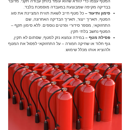
המטף עצמו כדי לוודא שהוא עומד בלחץ עבודה תקני. מדובר
בבדיקה מקיפה שמבוצעת במעבדה מוסמכת בלבד.
סימון ותיעוד –
כל מטף חייב לשאת תווית המציינת את סוג
המטף, תאריך ייצור, תאריך הבדיקה האחרונה, שם
התחזוקאי, מספר סידורי ופרטים נוספים. ללא סימון תקף –
המטף נחשב בלתי תקין.
פסילת מטף –
במידה ונמצא נזק למטף, שסתום לא תקין,
גוף חלוד או שחיקה חמורה – על התחזוקאי לפסול את המטף
ולהוציא אותו מכלל שימוש.