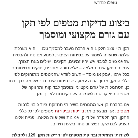
טופלו כנדרש.
ביצוע בדיקות מטפים לפי תקן
עם גורם מקצועי ומוסמך
תקן ת"י 129 חלק 1 הוא הרבה מעבר למסמך טכני – הוא מערכת
שלמה שנועדה לשמור על בטיחות הציבור, למנוע אסונות ולהבטיח
שהאמצעים לכיבוי אש יהיו זמינים, תקינים ויעילים בעת הצורך.
עמידה בתקן אינה המלצה – אלא חובה מוסרית, חוקית ובטיחותית.
בכל ארגון, עסק או מוסד – חשוב לוודא שהמטפים מתוחזקים לפי
כללי התקן, מתוך הבנה עמוקה שבטיחות אינה דבר של מה בכך. כמו
כן, הסתמכות על גורם מקצועי ומוסמך לבדיקות ותחזוקה של
מטפים היא קריטית לשמירה על תקינותם לאורך זמן.
אנו בחברת בן-אש מתמחים בשירותי תחזוקת ציוד כיבוי לרבות
מטפים
. אנו מבצעים את
בדיקות וביקורות
מטפים לפי כל כללי
התקן, תוך הקפדה על דיוק, אמינות ושקיפות מלאה. פנייה אלינו
תעניק לכם שקט נפשי וביטחון בשעת חירום.
לשירותי תחזוקת ובדיקת מטפים לפי דרישות תקן 129 ולקבלת